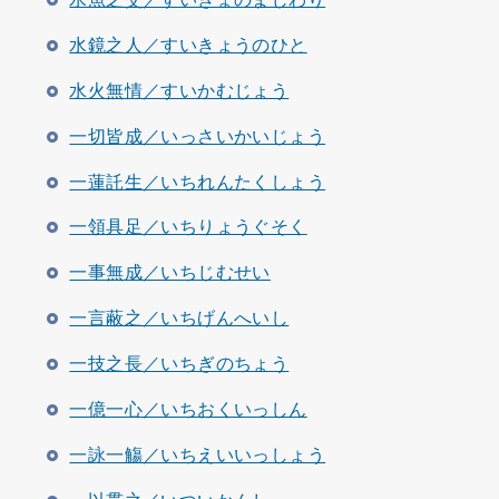
水鏡之人／すいきょうのひと
水火無情／すいかむじょう
一切皆成／いっさいかいじょう
一蓮託生／いちれんたくしょう
一領具足／いちりょうぐそく
一事無成／いちじむせい
一言蔽之／いちげんへいし
一技之長／いちぎのちょう
一億一心／いちおくいっしん
一詠一觴／いちえいいっしょう