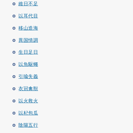
維日不足
以耳代目
移山造海
異国情調
生日足日
以魚駆蠅
引喩失義
衣冠禽獣
以火救火
以杞包瓜
陰陽五行