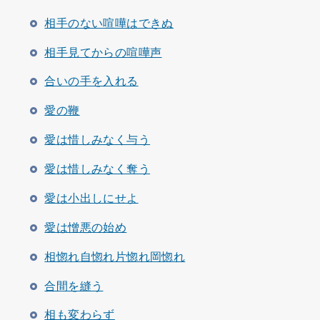
相手のない喧嘩はできぬ
相手見てからの喧嘩声
合いの手を入れる
愛の鞭
愛は惜しみなく与う
愛は惜しみなく奪う
愛は小出しにせよ
愛は憎悪の始め
相惚れ自惚れ片惚れ岡惚れ
合間を縫う
相も変わらず