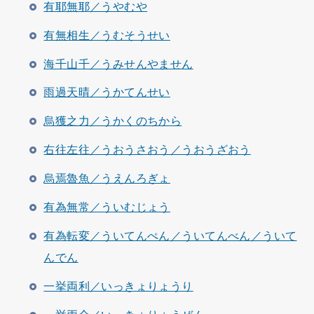
有耶無耶／うやむや
有無相生／うむそうせい
海千山千／うみせんやません
雨過天晴／うかてんせい
烏獲之力／うかくのちから
右往左往／うおうさおう／うおうざおう
烏焉魯魚／うえんろぎょ
有為無常／ういむじょう
有為転変／ういてんぺん／ういてんべん／ういて
んでん
一挙両利／いっきょりょうり