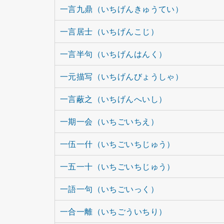
一言九鼎（いちげんきゅうてい）
一言居士（いちげんこじ）
一言半句（いちげんはんく）
一元描写（いちげんびょうしゃ）
一言蔽之（いちげんへいし）
一期一会（いちごいちえ）
一伍一什（いちごいちじゅう）
一五一十（いちごいちじゅう）
一語一句（いちごいっく）
一合一離（いちごういちり）