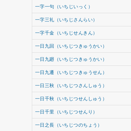
一字一句（いちじいっく）
一字三礼（いちじさんらい）
一字千金（いちじせんきん）
一日九回（いちじつきゅうかい）
一日九廻（いちじつきゅうかい）
一日九遷（いちじつきゅうせん）
一日三秋（いちじつさんしゅう）
一日千秋（いちじつせんしゅう）
一日千里（いちじつせんり）
一日之長（いちじつのちょう）