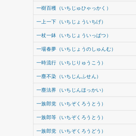
一樹百穫（いちじゅひゃっかく）
一上一下（いちじょういちげ）
一杖一鉢（いちじょういっぱつ）
一場春夢（いちじょうのしゅんむ）
一時流行（いちじりゅうこう）
一塵不染（いちじんふせん）
一塵法界（いちじんほっかい）
一族郎党（いちぞくろうとう）
一族郎等（いちぞくろうとう）
一族郎党（いちぞくろうどう）