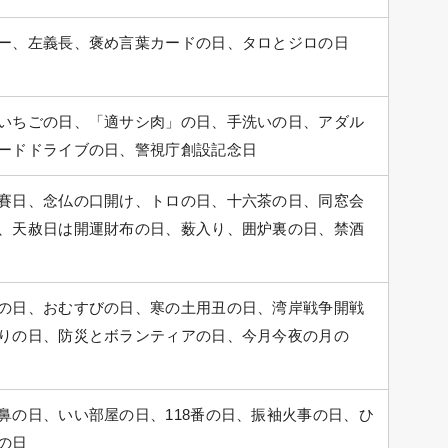
ー、左義長、褒め言葉カードの日、タロとジロの日
いちごの日、「適サシ肉」の日、手洗いの日、アダル
ードドライブの日、警視庁創設記念日
賽日、念仏の口開け、トロの日、十六茶の日、同窓会
、天赦日は開運財布の日、薮入り、囲炉裏の日、禁酒
の日、おむすびの日、寒の土用丑の日、湾岸戦争開戦
りの日、防災とボランティアの日、今月今夜の月の
鼻の日、いい部屋の日、118番の日、振袖火事の日、ひ
の日