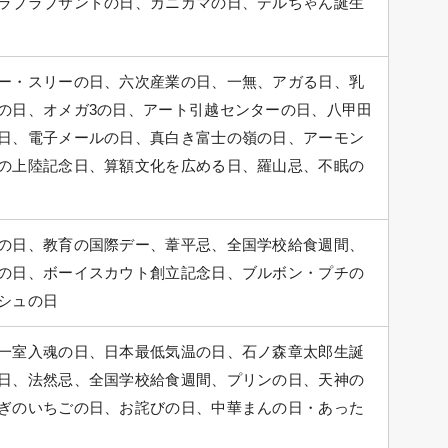
ラブラブサンドの日、カニカマの日、デルちゃん誕生
ー・スリーの日、六次産業の日、一無、アガる日、乳
の日、オメガ3の日、アート引越センターの日、八甲田
日、電子メールの日、真白き富士の嶺の日、アーモン
の上陸記念日、算額文化を広める日、羅山忌、不眠の
の日、教育の国際デー、葦平忌、全国学校給食週間、
の日、ボーイスカウト創立記念日、ブルボン・プチの
シュの日
一室入魂の日、日本最低気温の日、石ノ森章太郎生誕
日、法然忌、全国学校給食週間、プリンの日、天神の
ぎのいちごの日、お詫びの日、中華まんの日・あった