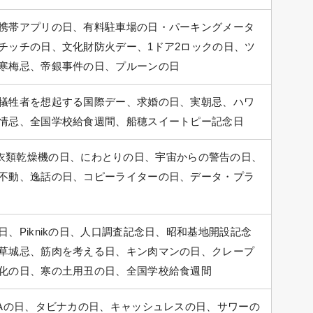
携帯アプリの日、有料駐車場の日・パーキングメータ
チッチの日、文化財防火デー、1ドア2ロックの日、ツ
寒梅忌、帝銀事件の日、プルーンの日
犠牲者を想起する国際デー、求婚の日、実朝忌、ハワ
情忌、全国学校給食週間、船穂スイートピー記念日
」の日、衣類乾燥機の日、にわとりの日、宇宙からの警告の日、
不動、逸話の日、コピーライターの日、データ・プラ
、Piknikの日、人口調査記念日、昭和基地開設記念
草城忌、筋肉を考える日、キン肉マンの日、クレープ
化の日、寒の土用丑の日、全国学校給食週間
PAの日、タビナカの日、キャッシュレスの日、サワーの