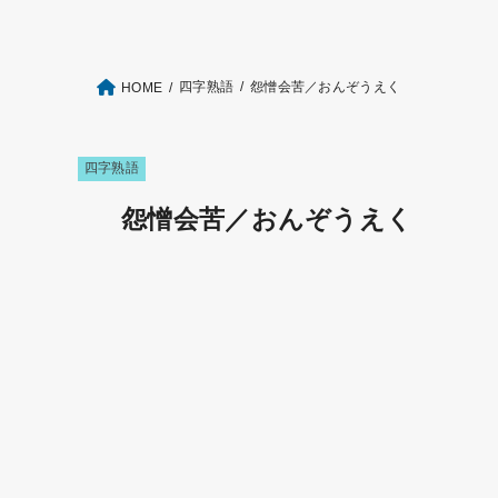
四字熟語
怨憎会苦／おんぞうえく
HOME
四字熟語
怨憎会苦／おんぞうえく