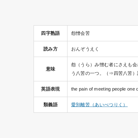
四字熟語
怨憎会苦
読み方
おんぞうえく
怨（うら）み憎む者にさえも会
意味
う八苦の一つ。（⇒四苦八苦）
英語表現
the pain of meeting people one d
類義語
愛別離苦（あいべつりく）