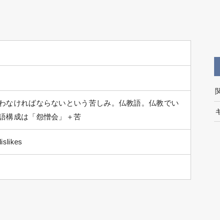
わなければならないという苦しみ。仏教語。仏教でい
語構成は「怨憎会」＋苦
islikes