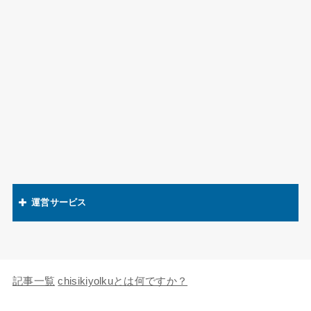
運営サービス
関連語辞典
キャラの知識欲
記事一覧
chisikiyolkuとは何ですか？