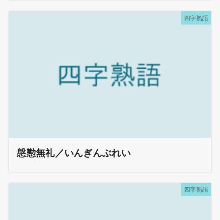
四字熟語
慇懃無礼／いんぎんぶれい
四字熟語