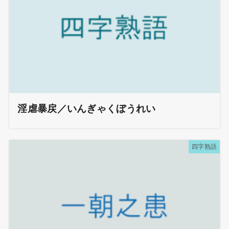
淫虐暴戻／いんぎゃくぼうれい
四字熟語