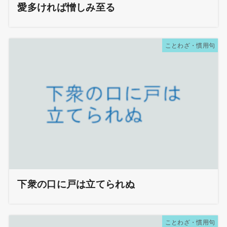
愛多ければ憎しみ至る
ことわざ・慣用句
下衆の口に戸は立てられぬ
ことわざ・慣用句