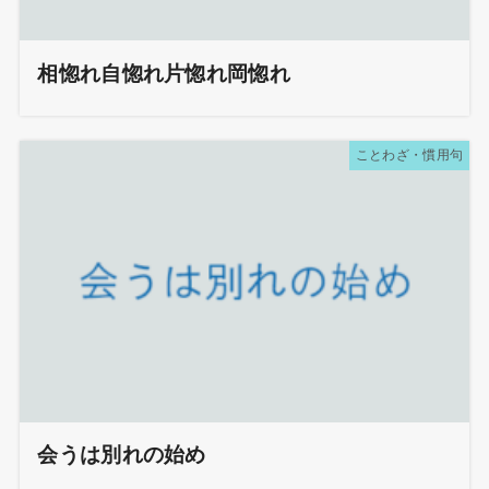
相惚れ自惚れ片惚れ岡惚れ
ことわざ・慣用句
会うは別れの始め