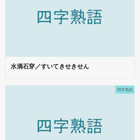
水滴石穿／すいてきせきせん
四字熟語