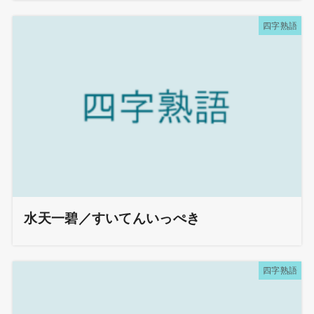
四字熟語
水天一碧／すいてんいっぺき
四字熟語