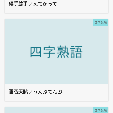
得手勝手／えてかって
四字熟語
運否天賦／うんぷてんぷ
四字熟語