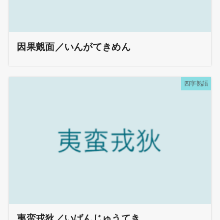
因果覿面／いんがてきめん
四字熟語
夷蛮戎狄／いばんじゅうてき