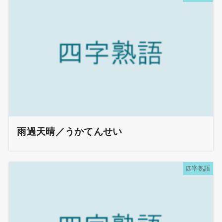
雨過天晴／うかてんせい
四字熟語