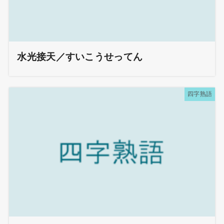
水光接天／すいこうせってん
四字熟語