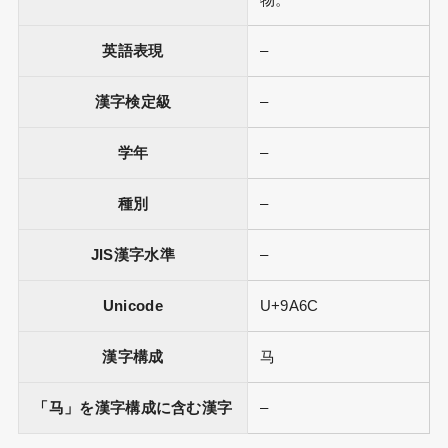
物。
英語表現
–
漢字検定級
–
学年
–
種別
–
JIS漢字水準
–
Unicode
U+9A6C
漢字構成
马
「马」を漢字構成に含む漢字
–