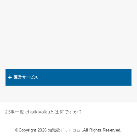
運営サービス
関連語辞典
キャラの知識欲
記事一覧
chisikiyolkuとは何ですか？
©Copyright 2026
知識欲ドットコム
.All Rights Reserved.