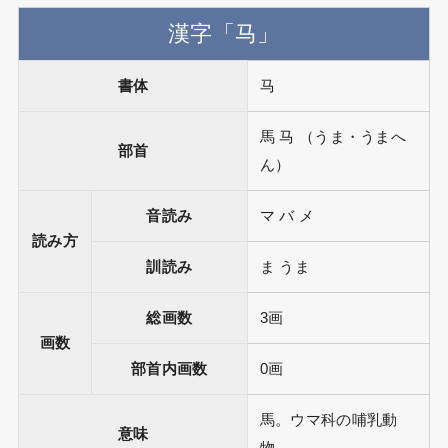
漢字「马」
書体
马
馬 马 （うま・うまへ
部首
ん）
音読み
マ バ メ
読み方
訓読み
ま うま
総画数
3画
画数
部首内画数
0画
馬。ウマ科の哺乳動
意味