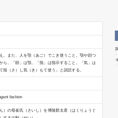
え。また、人を顎（あご）でこき使うこと。顎や顔つ
から。「頤」は顎。「指」は指示すること。「気」は
て指（さ）し気（き）もて使う」と訓読する。
ogant fashion
ん）の母崔氏（さいし）を博陵郡太君（はくりょうぐ
）するの制（せい）」