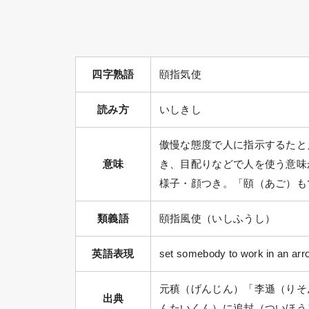
四字熟語
頤指気使
読み方
いしきし
傲慢な態度で人に指示するたと
意味
き、目配りなどで人を使う意味
様子・顔つき。「頤（あご）も
類義語
頤指風使（いしふうし）
英語表現
set somebody to work in an arr
元稹（げんじん）「李遜（りそ
出典
んたいくん）に追封（ついほう