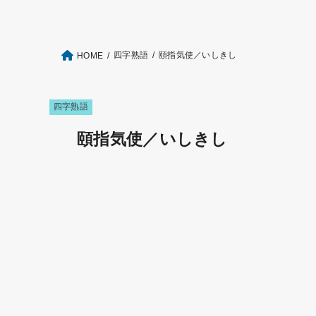
四字熟語
頤指気使／いしきし
HOME
四字熟語
頤指気使／いしきし