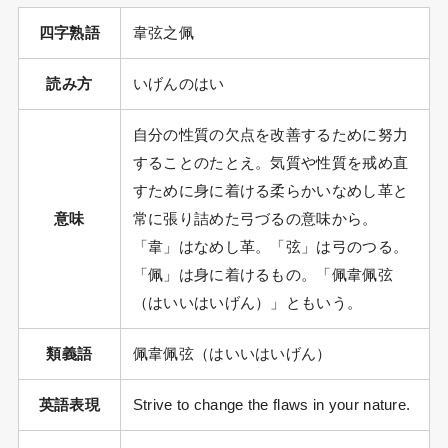
四字熟語
韋弦之佩
読み方
いげんのはい
自分の性質の欠点を改善するために努力
することのたとえ。気質や性質を戒め直
すために身に着ける柔らかいなめし革と
意味
常に張り詰めた弓づるの意味から。
「韋」はなめし革。「弦」は弓のつる。
「佩」は身に着けるもの。「佩韋佩弦
（はいいはいげん）」ともいう。
類義語
佩韋佩弦（はいいはいげん）
英語表現
Strive to change the flaws in your nature.