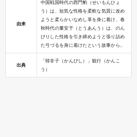
中国戦国時代の西門豹（せいもんひょ
う）は、短気な性格を柔軟な気質に改め
ようと柔らかいなめし革を身に着け、春
由来
秋時代の董安于（とうあんう）は、のん
びりした性格を引き締めようと張り詰め
た弓づるを身に着けたという故事から。
「韓非子（かんぴし）」観行（かんこ
出典
う）