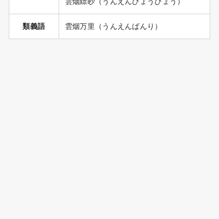
雲烟縹眇（うんえんひょうびょう）
類義語
雲烟万里（うんえんばんり）