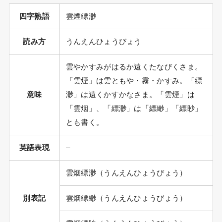
四字熟語
雲煙縹渺
読み方
うんえんひょうびょう
雲やかすみがはるか遠くたなびくさま。
「雲煙」は雲ともや・霧・かすみ。「縹
意味
渺」は遠くかすかなさま。「雲煙」は
「雲烟」、「縹渺」は「縹緲」「縹眇」
とも書く。
英語表現
–
雲烟縹渺（うんえんひょうびょう）
別表記
雲烟縹緲（うんえんひょうびょう）