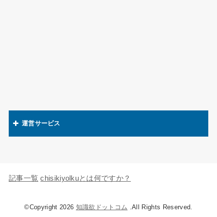
運営サービス
関連語辞典
キャラの知識欲
記事一覧
chisikiyolkuとは何ですか？
©Copyright 2026
知識欲ドットコム
.All Rights Reserved.