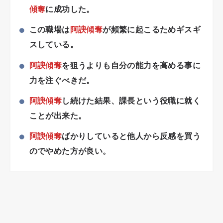
傾奪
に成功した。
この職場は
阿諛傾奪
が頻繁に起こるためギスギ
スしている。
阿諛傾奪
を狙うよりも自分の能力を高める事に
力を注ぐべきだ。
阿諛傾奪
し続けた結果、課長という役職に就く
ことが出来た。
阿諛傾奪
ばかりしていると他人から反感を買う
のでやめた方が良い。