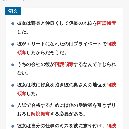
例文
彼女は部長と仲良くして係長の地位を
阿諛傾奪
した。
彼がエリートになれたのはプライベートで
阿諛
傾奪
したからだそうだ。
うちの会社の彼が
阿諛傾奪
するなんて信じられ
ない。
彼女は彼に好意を抱き彼の奥さんの地位を
阿諛
傾奪
した。
入試で合格するためには他の受験者を引きずり
おろし
阿諛傾奪
する必要がある。
彼女は自分の仕事のミスを彼に擦り付け、
阿諛