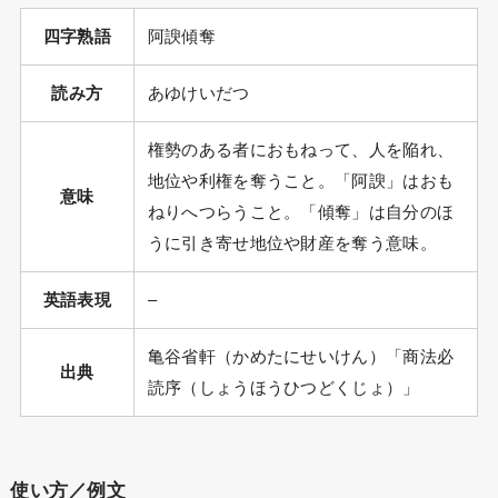
四字熟語
阿諛傾奪
読み方
あゆけいだつ
権勢のある者におもねって、人を陥れ、
地位や利権を奪うこと。「阿諛」はおも
意味
ねりへつらうこと。「傾奪」は自分のほ
うに引き寄せ地位や財産を奪う意味。
英語表現
–
亀谷省軒（かめたにせいけん）「商法必
出典
読序（しょうほうひつどくじょ）」
使い方／例文