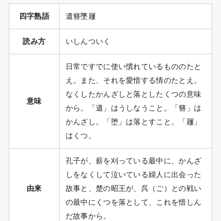
四字熟語
遺簪墜屨
読み方
いしんついく
日常ですでに使い慣れているもののたと
え。また、それを愛惜する情のたとえ。
なくしたかんざしと落としたくつの意味
意味
から。「遺」はうしなうこと。「簪」は
かんざし。「堕」は落とすこと。「屨」
はくつ。
孔子が、薪を刈っている最中に、かんざ
しをなくして泣いている婦人に出会った
由来
故事と、楚の昭王が、呉（ご）との戦い
の最中にくつを落として、これを惜しん
だ故事から。