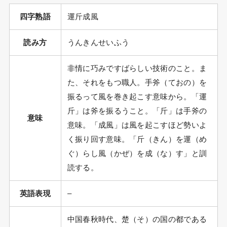
四字熟語
運斤成風
読み方
うんきんせいふう
非情に巧みですばらしい技術のこと。ま
た、それをもつ職人。手斧（ておの）を
振るって風を巻き起こす意味から。「運
斤」は斧を振るうこと。「斤」は手斧の
意味
意味。「成風」は風を起こすほど勢いよ
く振り回す意味。「斤（きん）を運（め
ぐ）らし風（かぜ）を成（な）す」と訓
読する。
英語表現
–
中国春秋時代、楚（そ）の国の都である