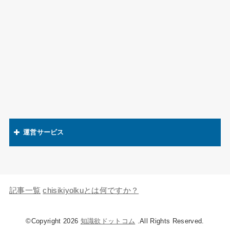
運営サービス
関連語辞典
キャラの知識欲
記事一覧
chisikiyolkuとは何ですか？
©Copyright 2026
知識欲ドットコム
.All Rights Reserved.