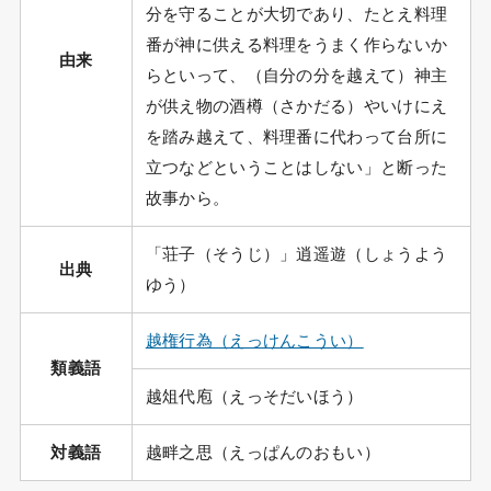
分を守ることが大切であり、たとえ料理
番が神に供える料理をうまく作らないか
由来
らといって、（自分の分を越えて）神主
が供え物の酒樽（さかだる）やいけにえ
を踏み越えて、料理番に代わって台所に
立つなどということはしない」と断った
故事から。
「荘子（そうじ）」逍遥遊（しょうよう
出典
ゆう）
越権行為（えっけんこうい）
類義語
越俎代庖（えっそだいほう）
対義語
越畔之思（えっぱんのおもい）