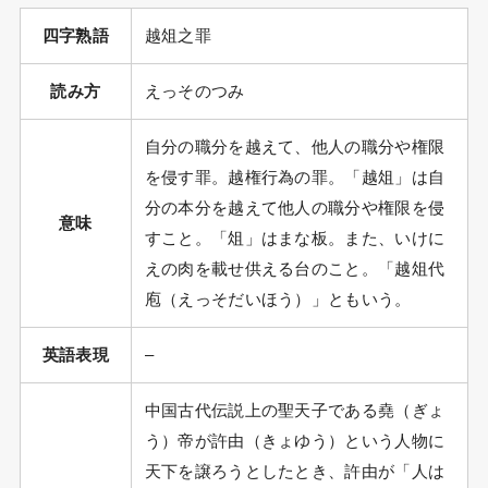
四字熟語
越俎之罪
読み方
えっそのつみ
自分の職分を越えて、他人の職分や権限
を侵す罪。越権行為の罪。「越俎」は自
分の本分を越えて他人の職分や権限を侵
意味
すこと。「俎」はまな板。また、いけに
えの肉を載せ供える台のこと。「越俎代
庖（えっそだいほう）」ともいう。
英語表現
–
中国古代伝説上の聖天子である堯（ぎょ
う）帝が許由（きょゆう）という人物に
天下を譲ろうとしたとき、許由が「人は