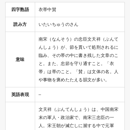
四字熟語
衣帯中賛
読み方
いたいちゅうのさん
南宋（なんそう）の忠臣文天祥（ぶんて
んしょう）が、節を貫いて処刑されるに
臨み、その帯の中に書き残した文章のこ
意味
と。また、忠節を守り通すこと。「衣
帯」は帯のこと。「賛」は文体の名。人
や事物を褒めたたえる韻文が多い。
英語表現
–
文天祥（ぶんてんしょう）は、中国南宋
末の軍人・政治家で、南宋三忠臣の一
人。宋王朝が滅亡しに瀕する中で元軍