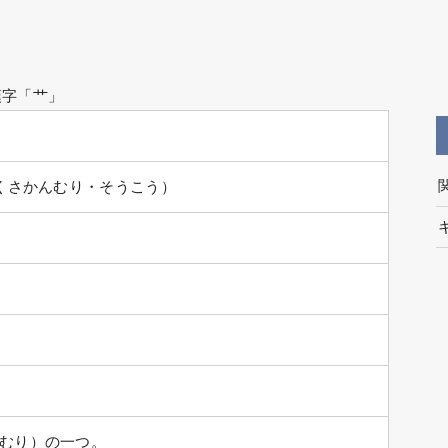
漢字「艹」
・くさかんむり・そうこう）
むり）の一つ。