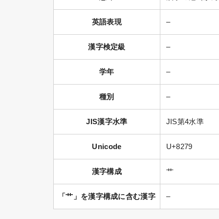
英語表現
–
漢字検定級
–
学年
–
種別
–
JIS漢字水準
JIS第4水準
Unicode
U+8279
漢字構成
艹
「艹」を漢字構成に含む漢字
–