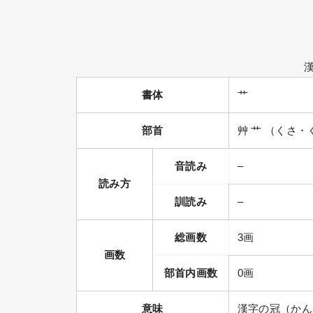
書体
艹
部首
艸 艹 （くさ
音読み
–
読み方
訓読み
–
総画数
3画
画数
部首内画数
0画
意味
漢字の冠（かん