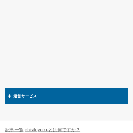
運営サービス
関連語辞典
キャラの知識欲
記事一覧
chisikiyolkuとは何ですか？