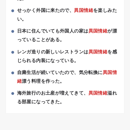
せっかく外国に来たので、
異国情緒
を楽しみた
い。
日本に住んでいても外国人の家は
異国情緒
が漂
っていることがある。
レンガ造りの新しいレストランは
異国情緒
を感
じられる内装になっている。
自粛生活が続いていたので、気分転換に
異国情
緒
漂う料理を作った。
海外旅行のお土産が増えてきて、
異国情緒
溢れ
る部屋になってきた。