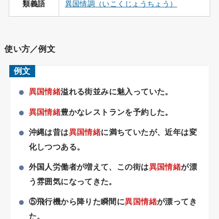
類義語
異国情調（いこくじょうちょう）
使い方／例文
例文
異国情緒
溢れる街並みに魅入っていた。
異国情緒
豊かなレストランを予約した。
沖縄は昔は
異国情緒
に満ちていたが、近年は変
化しつつある。
外国人労働者が増えて、この街は
異国情緒
が漂
う雰囲気になってきた。
⑤飛行機から降りた瞬間に
異国情緒
が漂ってき
た。