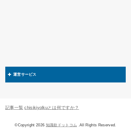
運営サービス
関連語辞典
キャラの知識欲
記事一覧
chisikiyolkuとは何ですか？
©Copyright 2026
知識欲ドットコム
.All Rights Reserved.