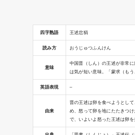
四字熟語
王述忿狷
読み方
おうじゅつふんけん
中国晋（しん）の王述が非常に
意味
は気が短い意味。「蒙求（もう
英語表現
–
晋の王述は卵を食べようとして
由来
め、怒って卵を地にたたきつけ
で、いよいよ怒った王述は卵を
出典
「晋書（しんじょ）」王述伝（