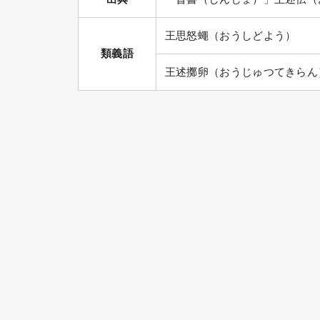
王思怒蠅（おうしどよう）
類義語
王述擲卵（おうじゅつてきらん