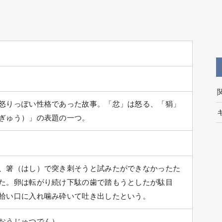
怒りっぽい性格であった故事。「忿」は怒る、「狷」
ぎゅう）」の表題の一つ。
、箸（はし）で突き刺そうと試みたができなかったた
た。卵は転がり続け下駄の歯で踏もうとしたが駄目
拾い口に入れ噛み砕いて吐き出したという。
おうじゅつでん）