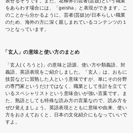
表せるそうです。また、花柳界の芸者(芸妓)という職業
をあらわす場合には、「geisha」と表現ができます。こ
のことから分かるように、芸者(芸妓)が日本らしい職業
のため、海外の方に深く親しまれているコンテンツの１
つとなっています。
「玄人」の意味と使い方のまとめ
「玄人(くろうと)」の意味と語源、使い方や類義語、対
義語、英語表現をご紹介しました。「玄人」は、おもに
技芸などに習熟した人という意味ですが、単にその分野
の専門家というだけではなく、職業として生計を立てて
いるスペシャリストという意味合いが強い言葉です。ま
た、熟語としても特殊な読み方の言葉なので、読み方を
ぜひ覚えましょう。英語表現とともに意味や由来、使い
方をおさえておくと、日本の文化紹介にもなっていいで
すよ。