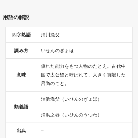
用語の解説
四字熟語
渭川漁父
読み方
いせんのぎょほ
優れた能力をもつ人物のたとえ。古代中
意味
国で太公望と呼ばれて、大きく貢献した
呂尚のこと。
渭浜漁父（いひんのぎょほ）
類義語
渭浜之器（いひんのうつわ）
出典
–