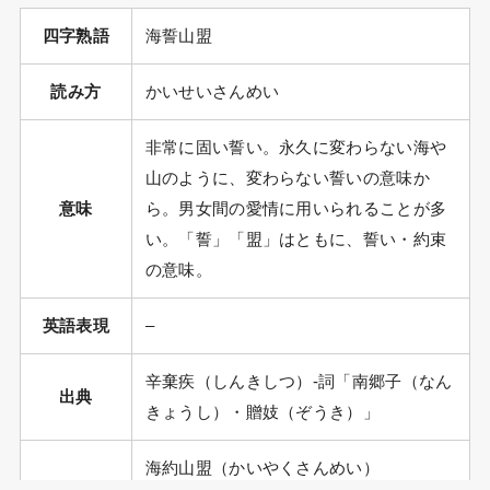
四字熟語
海誓山盟
読み方
かいせいさんめい
非常に固い誓い。永久に変わらない海や
山のように、変わらない誓いの意味か
意味
ら。男女間の愛情に用いられることが多
い。「誓」「盟」はともに、誓い・約束
の意味。
英語表現
–
辛棄疾（しんきしつ）-詞「南郷子（なん
出典
きょうし）・贈妓（ぞうき）」
海約山盟（かいやくさんめい）