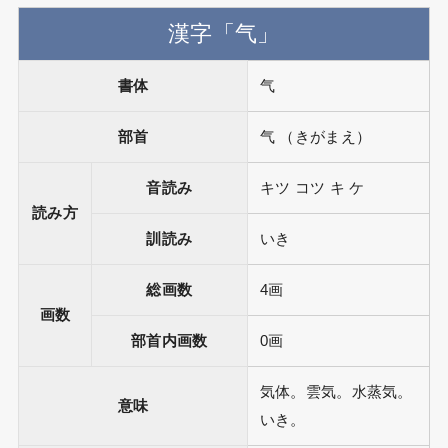
漢字「气」
書体
气
部首
气 （きがまえ）
音読み
キツ コツ キ ケ
読み方
訓読み
いき
総画数
4画
画数
部首内画数
0画
気体。雲気。水蒸気。
意味
いき。