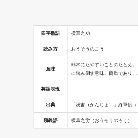
四字熟語
横草之功
読み方
おうそうのこう
非常にたやすいことのたとえ。
意味
に踏み倒す意味。簡単であり、
英語表現
–
出典
「漢書（かんじょ）」終軍伝（
類義語
横草之労（おうそうのろう）