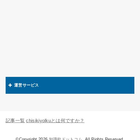
運営サービス
関連語辞典
キャラの知識欲
記事一覧
chisikiyolkuとは何ですか？
©Copyright 2026
知識欲ドットコム
.All Rights Reserved.