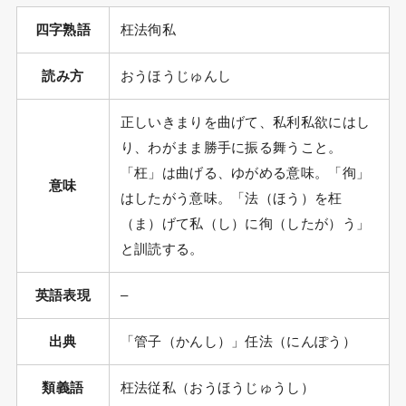
四字熟語
枉法徇私
読み方
おうほうじゅんし
正しいきまりを曲げて、私利私欲にはし
り、わがまま勝手に振る舞うこと。
「枉」は曲げる、ゆがめる意味。「徇」
意味
はしたがう意味。「法（ほう）を枉
（ま）げて私（し）に徇（したが）う」
と訓読する。
英語表現
–
出典
「管子（かんし）」任法（にんぽう）
類義語
枉法従私（おうほうじゅうし）