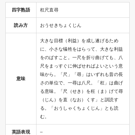
四字熟語
枉尺直尋
読み方
おうせきちょくじん
大きな目標（利益）を成し遂げるため
に、小さな犠牲をはらって、大きな利益
をのばすこと。一尺を折り曲げても、八
尺をまっすぐに伸ばせればよいという意
味から。「尺」「尋」はいずれも昔の長
意味
さの単位で、一尋は八尺。「枉」は曲げ
る意味。「尺（せき）を枉（ま）げて尋
（じん）を直（なお）くす」と訓読す
る。「おうしゃくちょくじん」とも読
む。
英語表現
–