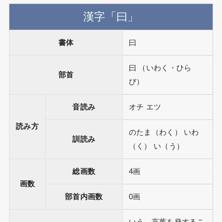
漢字「曰」
書体
曰
曰 （いわく・ひら
部首
び）
音読み
オチ エツ
読み方
のたま（わく） いわ
訓読み
（く） い（う）
総画数
4画
画数
部首内画数
0画