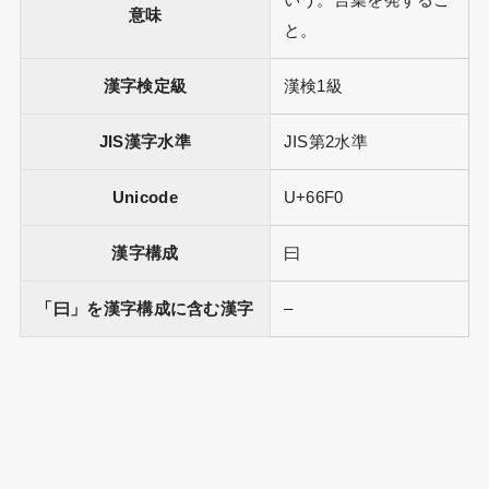
いう。言葉を発するこ
意味
と。
漢字検定級
漢検1級
JIS漢字水準
JIS第2水準
Unicode
U+66F0
漢字構成
曰
「曰」を漢字構成に含む漢字
–