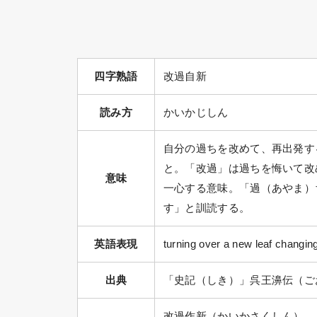
四字熟語
改過自新
読み方
かいかじしん
自分の過ちを改めて、再出発す
と。「改過」は過ちを悔いて改
意味
一心する意味。「過（あやま）
す」と訓読する。
英語表現
turning over a new leaf changin
出典
「史記（しき）」呉王濞伝（ご
改過作新（かいかさくしん）