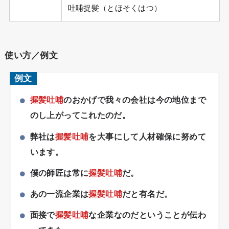
吐哺捉髪（とほそくはつ）
使い方／例文
例文
握髪吐哺
のおかげで我々の会社は今の地位まで
のし上がってこれたのだ。
弊社は
握髪吐哺
を大事にして人材確保に努めて
います。
僕の師匠は常に
握髪吐哺
だ。
あの一流企業は
握髪吐哺
だと有名だ。
面接で
握髪吐哺
な企業なのだということが伝わ