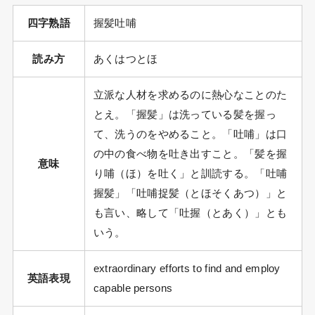
四字熟語
握髪吐哺
読み方
あくはつとほ
立派な人材を求めるのに熱心なことのた
とえ。「握髪」は洗っている髪を握っ
て、洗うのをやめること。「吐哺」は口
の中の食べ物を吐き出すこと。「髪を握
意味
り哺（ほ）を吐く」と訓読する。「吐哺
握髪」「吐哺捉髪（とほそくあつ）」と
も言い、略して「吐握（とあく）」とも
いう。
extraordinary efforts to find and employ
英語表現
capable persons