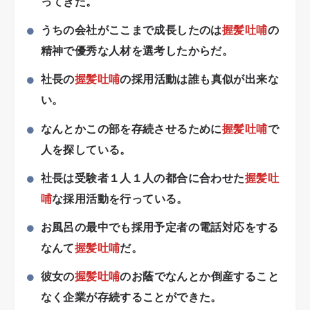
ってきた。
うちの会社がここまで成長したのは
握髪吐哺
の
精神で優秀な人材を選考したからだ。
社長の
握髪吐哺
の採用活動は誰も真似が出来な
い。
なんとかこの部を存続させるために
握髪吐哺
で
人を探している。
社長は受験者１人１人の都合に合わせた
握髪吐
哺
な採用活動を行っている。
お風呂の最中でも採用予定者の電話対応をする
なんて
握髪吐哺
だ。
彼女の
握髪吐哺
のお蔭でなんとか倒産すること
なく企業が存続することができた。