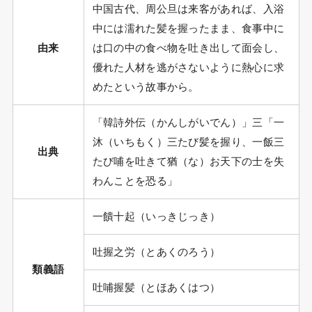
中国古代、周公旦は来客があれば、入浴
中には濡れた髪を握ったまま、食事中に
由来
は口の中の食べ物を吐き出して面会し、
優れた人材を逃がさないように熱心に求
めたという故事から。
「韓詩外伝（かんしがいでん）」三「一
沐（いちもく）三たび髪を握り、一飯三
出典
たび哺を吐きて猶（な）お天下の士を失
わんことを恐る」
一饋十起（いっきじっき）
吐握之労（とあくのろう）
類義語
吐哺握髪（とほあくはつ）