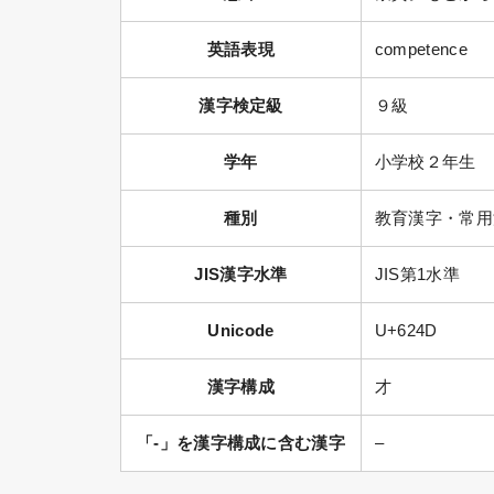
英語表現
competence
漢字検定級
９級
学年
小学校２年生
種別
教育漢字・常用
JIS漢字水準
JIS第1水準
Unicode
U+624D
漢字構成
才
「-」を漢字構成に含む漢字
–