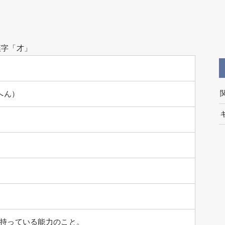
漢字「才」
へん）
持っている能力のこと。