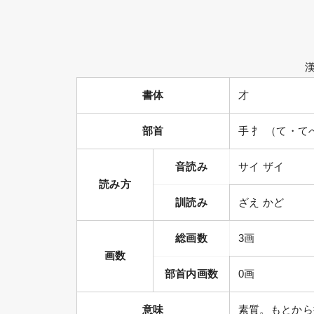
書体
才
部首
手 扌 （て・て
音読み
サイ ザイ
読み方
訓読み
ざえ かど
総画数
3画
画数
部首内画数
0画
意味
素質。もとから