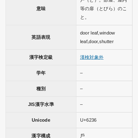
戸（と）。部屋、屋内
意味
等の扉（とびら）のこ
と。
door leaf,window
英語表現
leaf,door,shutter
漢字検定級
漢検対象外
学年
–
種別
–
JIS漢字水準
–
Unicode
U+6236
漢字構成
戶