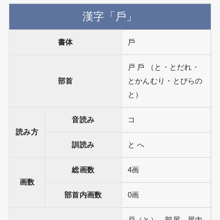
漢字「戶」
書体
戶
戸 戶 （と・とだれ・
部首
とかんむり・とびらの
と）
音読み
コ
読み方
訓読み
と へ
総画数
4画
画数
部首内画数
0画