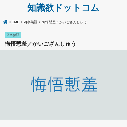
知識欲ドットコム
HOME
四字熟語
悔悟慙羞／かいござんしゅう
四字熟語
悔悟慙羞／かいござんしゅう