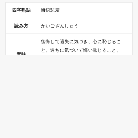
四字熟語
悔悟慙羞
読み方
かいござんしゅう
後悔して過失に気づき、心に恥じるこ
と。過ちに気づいて悔い恥じること。
意味
「悔悟」は過ちを悔い非を悟ること。
「慙羞」は恥ずかしく思うこと。
英語表現
–