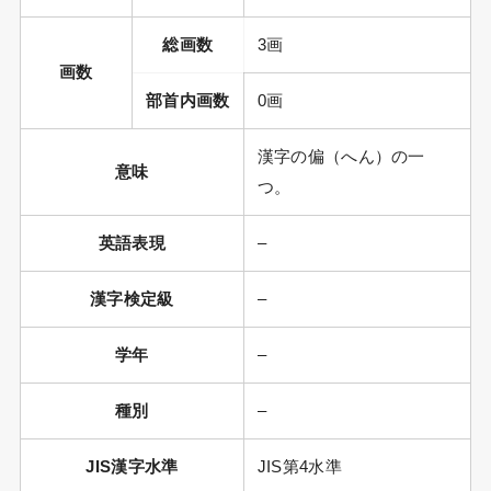
総画数
3画
画数
部首内画数
0画
漢字の偏（へん）の一
意味
つ。
英語表現
–
漢字検定級
–
学年
–
種別
–
JIS漢字水準
JIS第4水準