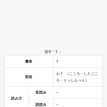
漢字「忄」
書体
忄
心 忄 （こころ・したごこ
部首
ろ・りっしんべん）
音読み
–
読み方
訓読み
–