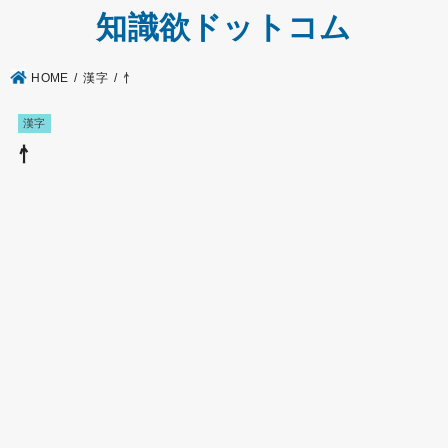
知識欲ドットコム
HOME
漢字
忄
漢字
忄