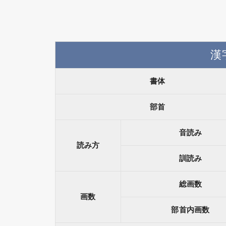
漢
書体
部首
音読み
読み方
訓読み
総画数
画数
部首内画数