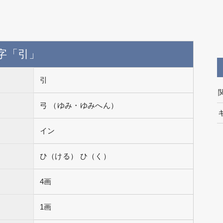
字「引」
引
弓 （ゆみ・ゆみへん）
イン
ひ（ける） ひ（く）
4画
1画