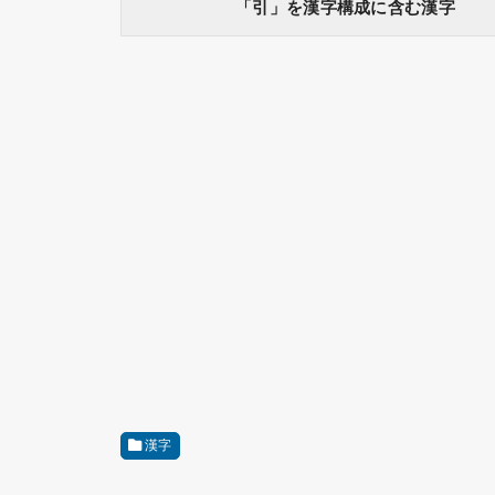
「引」を漢字構成に含む漢字
漢字