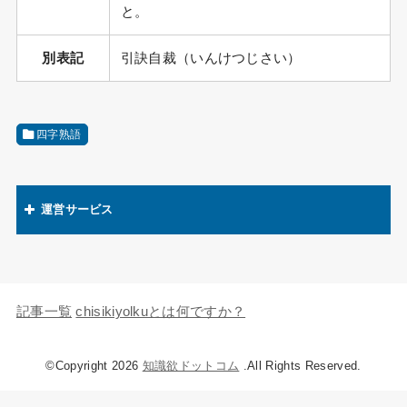
と。
別表記
引訣自裁（いんけつじさい）
四字熟語
運営サービス
関連語辞典
キャラの知識欲
記事一覧
chisikiyolkuとは何ですか？
©Copyright 2026
知識欲ドットコム
.All Rights Reserved.