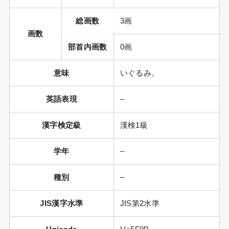
総画数
3画
画数
部首内画数
0画
意味
いぐるみ。
英語表現
–
漢字検定級
漢検1級
学年
–
種別
–
JIS漢字水準
JIS第2水準