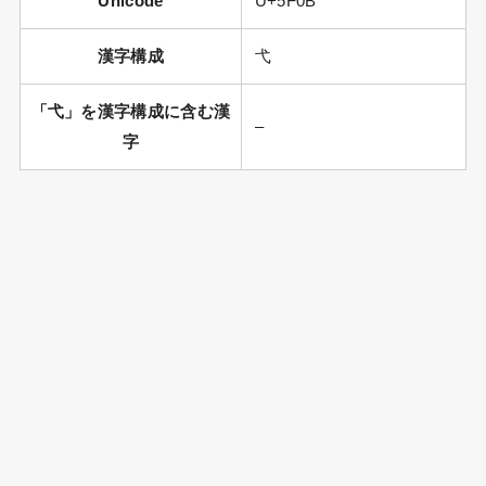
Unicode
U+5F0B
漢字構成
弋
「弋」を漢字構成に含む漢
–
字