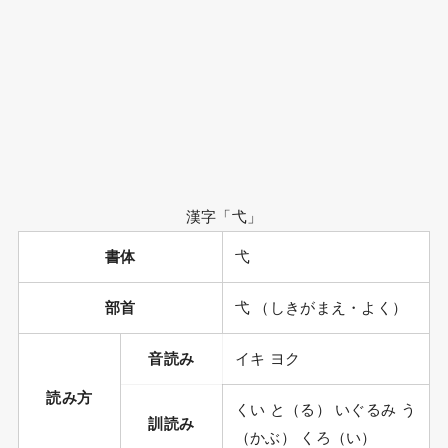
漢字「弋」
書体
弋
部首
弋 （しきがまえ・よく）
音読み
イキ ヨク
読み方
くい と（る） いぐるみ う
訓読み
（かぶ） くろ（い）