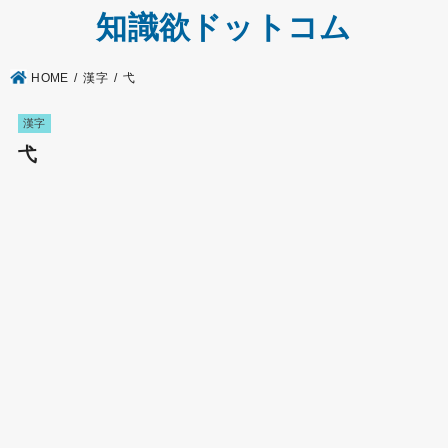
知識欲ドットコム
HOME
漢字
弋
漢字
弋