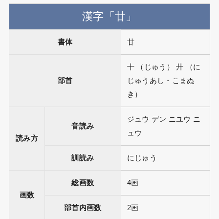
漢字「廿」
書体
廿
十 （じゅう） 廾 （に
部首
じゅうあし・こまぬ
き）
ジュウ デン ニユウ ニ
音読み
ュウ
読み方
訓読み
にじゅう
総画数
4画
画数
部首内画数
2画