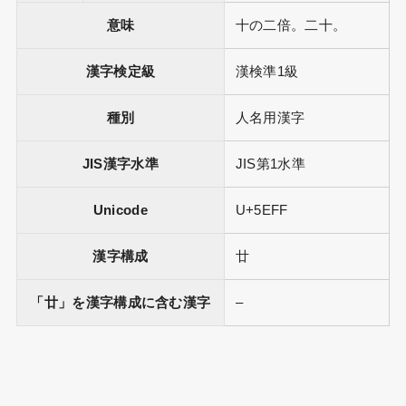
意味
十の二倍。二十。
漢字検定級
漢検準1級
種別
人名用漢字
JIS漢字水準
JIS第1水準
Unicode
U+5EFF
漢字構成
廿
「廿」を漢字構成に含む漢字
–