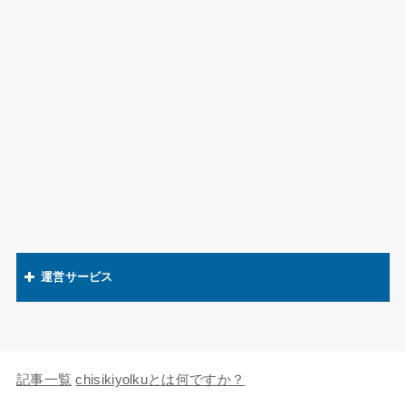
運営サービス
関連語辞典
キャラの知識欲
記事一覧
chisikiyolkuとは何ですか？