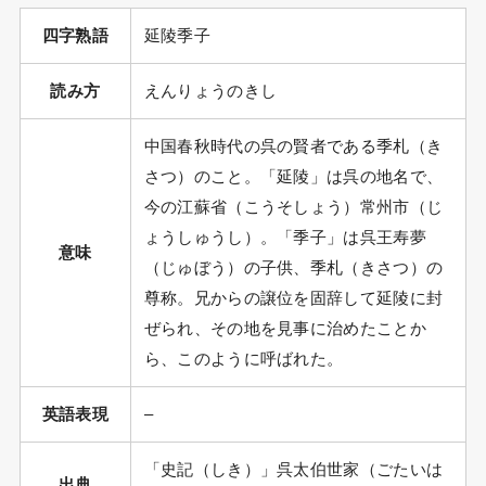
四字熟語
延陵季子
読み方
えんりょうのきし
中国春秋時代の呉の賢者である季札（き
さつ）のこと。「延陵」は呉の地名で、
今の江蘇省（こうそしょう）常州市（じ
ょうしゅうし）。「季子」は呉王寿夢
意味
（じゅぼう）の子供、季札（きさつ）の
尊称。兄からの譲位を固辞して延陵に封
ぜられ、その地を見事に治めたことか
ら、このように呼ばれた。
英語表現
–
「史記（しき）」呉太伯世家（ごたいは
出典