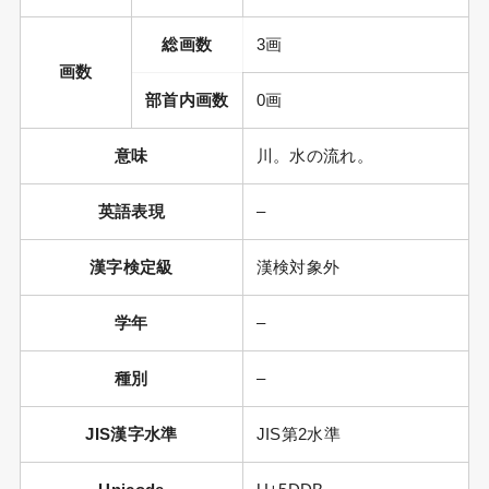
総画数
3画
画数
部首内画数
0画
意味
川。水の流れ。
英語表現
–
漢字検定級
漢検対象外
学年
–
種別
–
JIS漢字水準
JIS第2水準