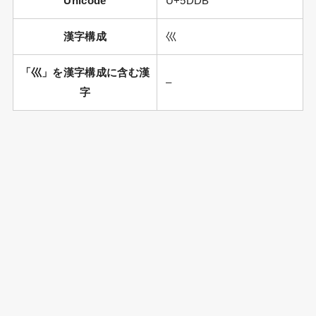
Unicode
U+5DDB
漢字構成
巛
「巛」を漢字構成に含む漢
–
字