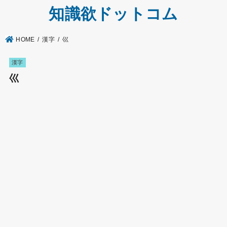
知識欲ドットコム
HOME
漢字
巛
漢字
巛