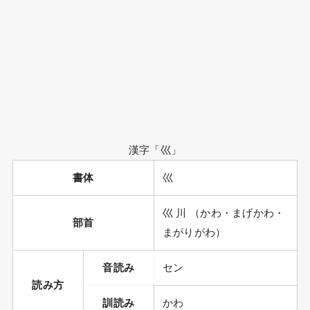
漢字「巛」
書体
巛
巛 川 （かわ・まげかわ・
部首
まがりがわ）
音読み
セン
読み方
訓読み
かわ