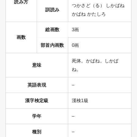
読み方
つかさど（る） しかばね
訓読み
かばね かたしろ
総画数
3画
画数
部首内画数
0画
死体。かばね。しかば
意味
ね。
英語表現
–
漢字検定級
漢検1級
学年
–
種別
–