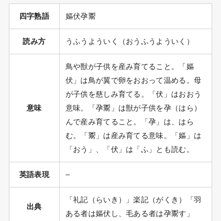
四字熟語
嫗伏孕鬻
読み方
うふうよういく（おうふうよういく）
鳥や獣が子供を産み育てること。「嫗
伏」は鳥が翼で卵をおおって温める。母
が子供を慈しみ育てる。「伏」はおおう
意味
意味。「孕鬻」は獣が子供を孕（はら）
んで産み育てること。「孕」は、はら
む。「鬻」は産み育てる意味。「嫗」は
「おう」、「伏」は「ふ」とも読む。
英語表現
–
「礼記（らいき）」楽記（がくき）「羽
出典
ある者は嫗伏し、毛ある者は孕鬻す」