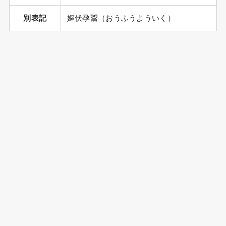
別表記
嫗伏孕鬻（おうふうよういく）