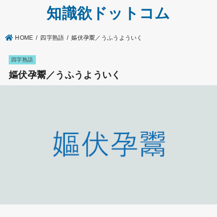
知識欲ドットコム
HOME
四字熟語
嫗伏孕鬻／うふうよういく
四字熟語
嫗伏孕鬻／うふうよういく