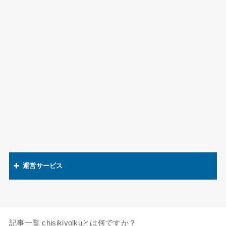
運営サービス
関連語辞典
キャラの知識欲
記事一覧
chisikiyolkuとは何ですか？