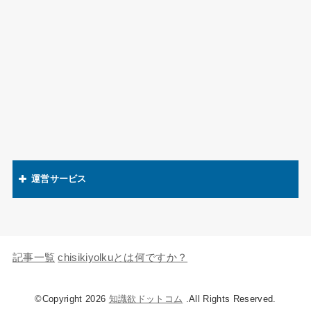
運営サービス
関連語辞典
キャラの知識欲
記事一覧
chisikiyolkuとは何ですか？
©Copyright 2026
知識欲ドットコム
.All Rights Reserved.