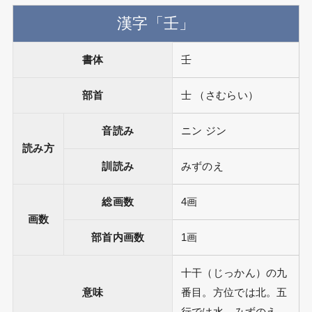
漢字「壬」
書体
壬
部首
士 （さむらい）
音読み
ニン ジン
読み方
訓読み
みずのえ
総画数
4画
画数
部首内画数
1画
十干（じっかん）の九
意味
番目。方位では北。五