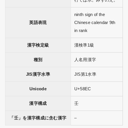
行では水。みずのえ。
ninth sign of the
英語表現
Chinese calendar 9th
in rank
漢字検定級
漢検準1級
種別
人名用漢字
JIS漢字水準
JIS第1水準
Unicode
U+58EC
漢字構成
壬
「壬」を漢字構成に含む漢字
–