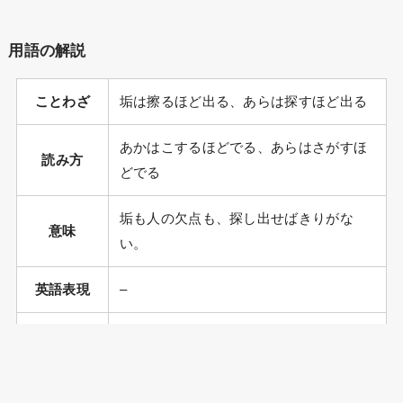
用語の解説
ことわざ
垢は擦るほど出る、あらは探すほど出る
あかはこするほどでる、あらはさがすほ
読み方
どでる
垢も人の欠点も、探し出せばきりがな
意味
い。
英語表現
–
出典
–
叩けば埃が出る（たたけばほこりがで
類義語