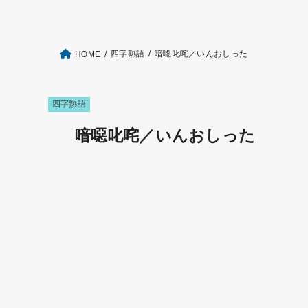
四字熟語
喑噁叱咤／いんおしった
HOME
四字熟語
喑噁叱咤／いんおしった