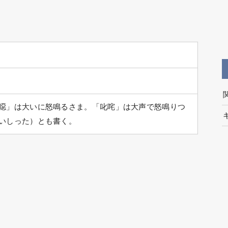
噁」は大いに怒鳴るさま。「叱咤」は大声で怒鳴りつ
いしった）とも書く。