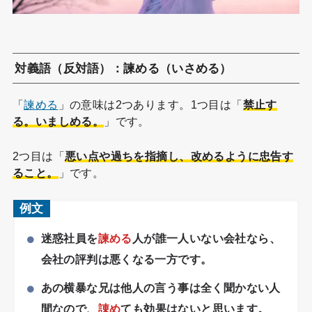
対義語（反対語）：諫める（いさめる）
「
諫める
」の意味は2つあります。1つ目は「
禁止す
る。いましめる。
」です。
2つ目は「
悪い点や過ちを指摘し、改めるように忠告す
ること。
」です。
例文
迷惑社員を
諫める
人が誰一人いない会社なら、
会社の評判は悪くなる一方です。
あの横暴な兄は他人の言う事は全く聞かない人
間なので、
諌め
ても効果はないと思います。