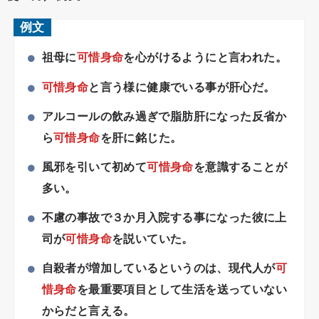
例文
祖母に
可惜身命
を心がけるようにと言われた。
可惜身命
と言う様に健康でいる事が肝心だ。
アルコールの飲み過ぎで脂肪肝になった反省か
ら
可惜身命
を肝に銘じた。
風邪を引いて初めて
可惜身命
を意識することが
多い。
不慮の事故で３か月入院する事になった彼に上
司が
可惜身命
を説いていた。
自殺者が増加しているというのは、現代人が
可
惜身命
を最重要項目として生活を送っていない
からだと言える。