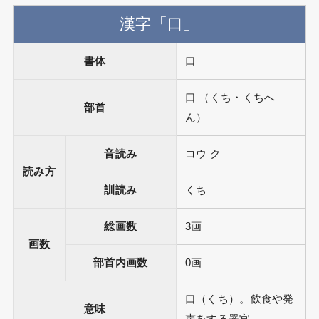
漢字「口」
書体
口
口 （くち・くちへ
部首
ん）
音読み
コウ ク
読み方
訓読み
くち
総画数
3画
画数
部首内画数
0画
口（くち）。飲食や発
意味