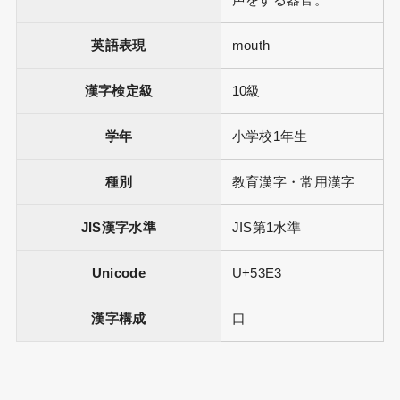
声をする器官。
英語表現
mouth
漢字検定級
10級
学年
小学校1年生
種別
教育漢字・常用漢字
JIS漢字水準
JIS第1水準
Unicode
U+53E3
漢字構成
口